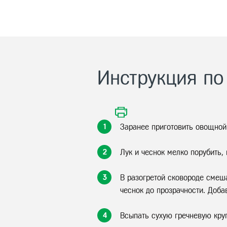
Инструкция по
1
Заранее приготовить овощной
2
Лук и чеснок мелко порубить,
3
В разогретой сковороде смеша
чеснок до прозрачности. Доба
4
Всыпать сухую гречневую круп